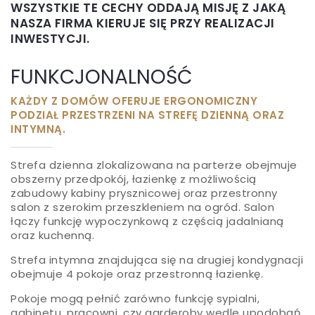
WSZYSTKIE TE CECHY ODDAJĄ MISJĘ Z JAKĄ
NASZA FIRMA KIERUJE SIĘ PRZY REALIZACJI
INWESTYCJI.
FUNKCJONALNOŚĆ
KAŻDY Z DOMÓW OFERUJE ERGONOMICZNY
PODZIAŁ PRZESTRZENI NA STREFĘ DZIENNĄ ORAZ
INTYMNĄ.
Strefa dzienna zlokalizowana na parterze obejmuje
obszerny przedpokój, łazienkę z możliwością
zabudowy kabiny prysznicowej oraz przestronny
salon z szerokim przeszkleniem na ogród. Salon
łączy funkcję wypoczynkową z częścią jadalnianą
oraz kuchenną.
Strefa intymna znajdująca się na drugiej kondygnacji
obejmuje 4 pokoje oraz przestronną łazienkę.
Pokoje mogą pełnić zarówno funkcję sypialni,
gabinetu, pracowni, czy garderoby wedle upodobań