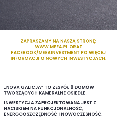
ZAPRASZAMY NA NASZĄ STRONĘ:
WWW.MEEA.PL ORAZ
FACEBOOK/MEEAINVESTMENT PO WIĘCEJ
INFORMACJI O NOWYCH INWESTYCJACH.
„NOVA GALICJA” TO ZESPÓŁ 8 DOMÓW
TWORZĄCYCH KAMERALNE OSIEDLE.
INWESTYCJA ZAPROJEKTOWANA JEST Z
NACISKIEM NA FUNKCJONALNOŚĆ,
ENERGOOSZCZĘDNOŚĆ I NOWOCZESNOŚĆ.