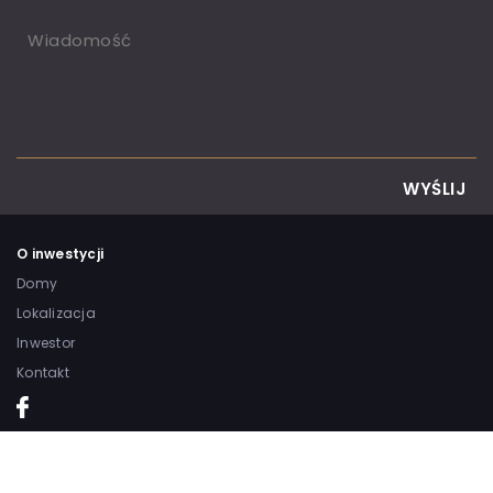
WYŚLIJ
O inwestycji
Domy
Lokalizacja
Inwestor
Kontakt
©2022 by MEEA home. Realizacja:
WojoWeb
.